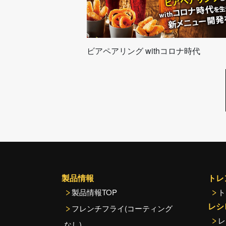
ビアペアリング withコロナ時代
製品情報
トレ
製品情報TOP
ト
レシ
フレンチフライ(コーティング
レ
なし)