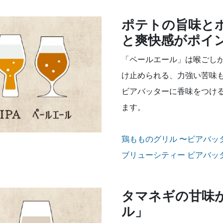
ポテトの旨味と
と爽快感がポイ
「ペールエール」は喉ごしが
け止められる、力強い苦味
ビアバッターに香味をつけ
ます。
鶏もものグリル 〜ビアバッ
ブリューシティー ビアバッ
タマネギの甘味
ル」