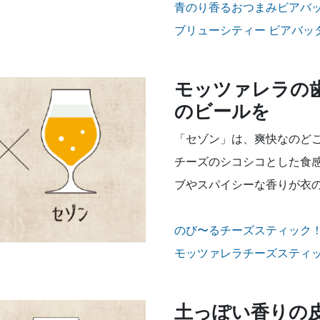
青のり香るおつまみビアバ
ブリューシティー ビアバッ
モッツァレラの
のビールを
「セゾン」は、爽快なのど
チーズのシコシコとした食
ブやスパイシーな香りが衣
のび〜るチーズスティック
モッツァレラチーズスティ
土っぽい香りの